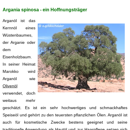
Argania spinosa - ein Hoffnungsträger
Arganöl ist das
Kernnöl eines
Wüstenbaumes,
der Arganie oder
dem
Eisenholzbaum.
In seiner Heimat
Marokko wird
Arganöl wie
Olivenöl
verwendet, doch
weitaus mehr
geschätzt. Es ist ein sehr hochwertiges und schmackhaftes
Speiseöl und gehört zu den teuersten pflanzlichen Ölen. Arganöl ist
auch für kosmetische Zwecke bestens geeignet und seine
traditionelle Anwendung als Hautöl und zur Haarpflege setzen sich