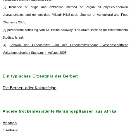
[2] Influence of origin and extraction method on argan oil physico-chemical
characteristics and composition, Miloudi Hilali et.al., Journal of Agricultural and Food
Chemistry 2005.
[3] persönliche Mitteilung von Dr. Elaine Solowey, The Arava Institute for Environmental
Studies, Israel.
[4]
Lexikon der Lebensmittel und der Lebensmittelchemie, Wissenschaftliche
Verlagsgesellschaft Stuttgart, 4. Auflage 2005
Ein typisches Erzeugnis der Berber:
Die Berber- oder Kaktusfeige
Andere trockenresistente Nahrungspflanzen aus Afrika:
Ananas
Cashew