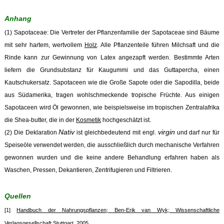
Anhang
(1) Sapotaceae: Die Vertreter der Pflanzenfamilie der Sapotaceae sind Bäume
mit sehr hartem, wertvollem
Holz
. Alle Pflanzenteile führen Milchsaft und die
Rinde kann zur Gewinnung von Latex angezapft werden. Bestimmte Arten
liefern die Grundsubstanz für Kaugummi und das Guttapercha, einen
Kautschukersatz. Sapotaceen wie die Große Sapote oder die Sapodilla, beide
aus Südamerika, tragen wohlschmeckende tropische Früchte. Aus einigen
Sapotaceen wird Öl gewonnen, wie beispielsweise im tropischen Zentralafrika
die Shea-butter, die in der
Kosmetik
hochgeschätzt ist.
Nativ
virgin
(2) Die Deklaration
ist gleichbedeutend mit engl.
und darf nur für
Speiseöle verwendet werden, die ausschließlich durch mechanische Verfahren
gewonnen wurden und die keine andere Behandlung erfahren haben als
Waschen, Pressen, Dekantieren, Zentrifugieren und Filtrieren.
Quellen
[1]
Handbuch der Nahrungspflanzen; Ben-Erik van Wyk; Wissenschaftliche
Verlagsgesellschaft Stuttgart, 2005