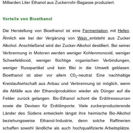
Milliarden Liter Ethanol aus Zuckerrohr-Bagasse produziert.
Vorteile von Bioethanol
Die Herstellung von Bioethanol ist eine
Fermentation
mit
Hefen
.
Ähnlich wie bei der Vergärung von
Wein
entsteht aus Zucker
Alkohol. Anschließend wird der Zucker-Alkohol destilliert. Bei seiner
Verbrennung in Motoren werden weniger Kohlenmonoxid, weniger
Schwefeldioxid, weniger flüchtige organischen Verbindungen,
weniger Russpartikel und kein Blei in die Umwelt geblasen.
Bioethanol ist aber vor allem C0
-neutral. Eine nachhaltige
2
Kreislaufwirtschaft aus Anbau und Verbrennung ist möglich, wenn
die Abfälle aus der Ethanolproduktion wieder als Dünger auf die
Felder zurück gelangen. Bio-Ethanol schont die Erdölressourcen
sowie die Devisen für Erdölimporte. Viele zuckerproduzierende
Länder des Südens entwickeln längst ihre heimische Bio-Alkohol
beziehungsweise Ethanol-Industrie, denn solche Raffinerien
schaffen sowohl ländliche als auch hochqualifizierte Arbeitsplätze.