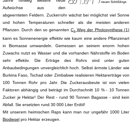
Jahre hinweg weitere neue
Aufwüchse aus den
abgeernteten Feldern. Zuckerrohr wächst bei möglichst viel Sonne
und hohen Temperaturen schneller als die meisten anderen
Pflanzen. Durch den so genannten
C
Weg der Photosynthese (1)
4
kann es Sonnenenergie effektiv wie kaum eine andere Pflanzenart
in Biomasse umwandeln. Gemessen an seinem enorm hohen
Zuwachs nutzt es Wasser und die vorhanden Nährstoffe im Boden
sehr effektiv. Die Erträge des Rohrs sind unter guten
Anbaubedingungen unvergleichlich hoch. Selbst ärmste Länder wie
Burkina Faso, Tschad oder Zimbabwe realisieren Hektarerträge von
100 Tonnen Rohr pro Jahr. Die Zuckerausbeute ist von vielen
Faktoren abhängig und beträgt im Durchschnitt 10 % - 10 Tonnen
Zucker je Hektar! Der Rest - rund 90 Tonnen Bagasse - sind kein
Abfall. Sie ersetzten rund 30 000 Liter Erdöl!
Mit unserem heimischen Raps kann man nur ungefähr 1000 Liter
Biodiesel
pro Hektar erzeugen.