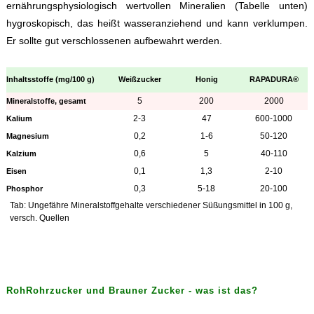
ernährungsphysiologisch wertvollen Mineralien (Tabelle unten)
hygroskopisch, das heißt wasseranziehend und kann verklumpen.
Er sollte gut verschlossenen aufbewahrt werden.
Inhaltsstoffe (mg/100 g)
Weißzucker
Honig
RAPADURA®
5
200
2000
Mineralstoffe, gesamt
2-3
47
600-1000
Kalium
0,2
1-6
50-120
Magnesium
0,6
5
40-110
Kalzium
0,1
1,3
2-10
Eisen
0,3
5-18
20-100
Phosphor
Tab: Ungefähre Mineralstoffgehalte verschiedener Süßungsmittel in 100 g,
versch. Quellen
RohRohrzucker und Brauner Zucker - was ist das?