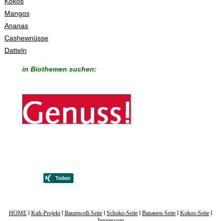
Kokos
Mangos
Ananas
Cashewnüsse
Datteln
in Biothemen suchen:
HOME
l
Kuh-Projekt
l
Baumwoll-Seite
l
Schoko-Seite
l
Bananen-Seite
l
Kokos-Seite
l
Impressum