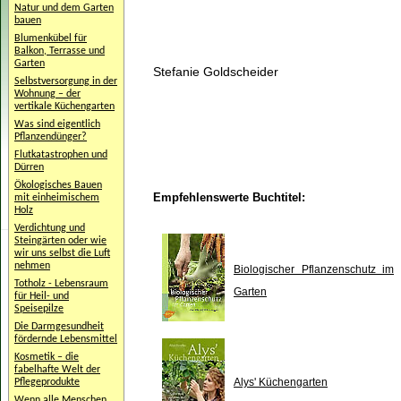
Natur und dem Garten
bauen
Blumenkübel für
Balkon, Terrasse und
Garten
Stefanie Goldscheider
Selbstversorgung in der
Wohnung – der
vertikale Küchengarten
Was sind eigentlich
Pflanzendünger?
Flutkatastrophen und
Dürren
Ökologisches Bauen
Empfehlenswerte Buchtitel:
mit einheimischem
Holz
Verdichtung und
Steingärten oder wie
wir uns selbst die Luft
nehmen
Biologischer Pflanzenschutz im
Totholz - Lebensraum
Garten
für Heil- und
Speisepilze
Die Darmgesundheit
fördernde Lebensmittel
Kosmetik – die
fabelhafte Welt der
Alys' Küchengarten
Pflegeprodukte
Wenn alle Menschen