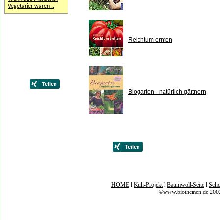
Vegetarier wären ..
Reichtum ernten
Biogarten - natürlich gärtnern
HOME
l
Kuh-Projekt
l
Baumwoll-Seite
l
Scho
©www.biothemen.de 2002 -