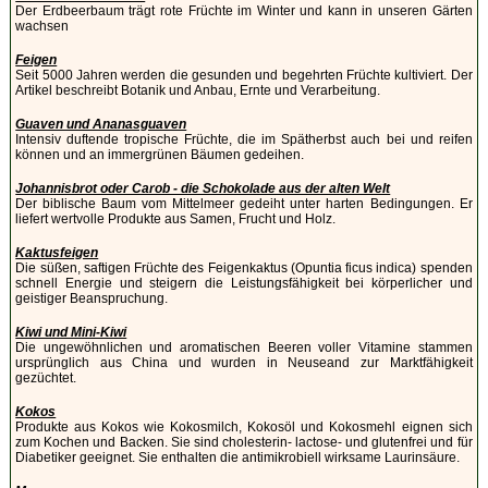
Der Erdbeerbaum trägt rote Früchte im Winter und kann in unseren Gärten
wachsen
Feigen
Seit 5000 Jahren werden die gesunden und begehrten Früchte kultiviert. Der
Artikel beschreibt Botanik und Anbau, Ernte und Verarbeitung.
Guaven und Ananasguaven
Intensiv duftende tropische Früchte, die im Spätherbst auch bei und reifen
können und an immergrünen Bäumen gedeihen.
Johannisbrot oder Carob - die Schokolade aus der alten Welt
Der biblische Baum vom Mittelmeer gedeiht unter harten Bedingungen. Er
liefert wertvolle Produkte aus Samen, Frucht und Holz.
Kaktusfeigen
Die süßen, saftigen Früchte des Feigenkaktus (Opuntia ficus indica) spenden
schnell Energie und steigern die Leistungsfähigkeit bei körperlicher und
geistiger Beanspruchung.
Kiwi und Mini-Kiwi
Die ungewöhnlichen und aromatischen Beeren voller Vitamine stammen
ursprünglich aus China und wurden in Neuseand zur Marktfähigkeit
gezüchtet.
Kokos
Produkte aus Kokos wie Kokosmilch, Kokosöl und Kokosmehl eignen sich
zum Kochen und Backen. Sie sind cholesterin- lactose- und glutenfrei und für
Diabetiker geeignet. Sie enthalten die antimikrobiell wirksame Laurinsäure.