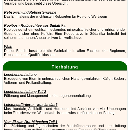
Verarbeitung beschreibt diese Übersicht.
Rebsorten und Rebsortenweine
Das Einmaleins der wichtigsten Rebsorten für Rot- und Weißwein
Rooibos - Rotbuschtee aus Südafrika
Rooibostee ist ein wohlschmeckender, mineralstoffreicher und erfrischender
Gesundheitstee ohne Koffein. Eine Kooperative in Südafrika betreibt bei
seinem naturnahen Anbau aktiven Umweltschutz.
Wein
Dieser Bericht beschreibt die Weinkultur in allen Facetten der Regionen,
Rebsorten und Qualitätsklassen.
Tierhaltung
Legehennenhaltung
Erzeugung von Eiern in unterschiedlichen Haltungsverfahren: Käfig-, Boden-,
Volieren- und Freilandhaltung.
Legehennenhaltung Teil 2
Fütterung und Management in der Legehennenhaltung.
Leistungsförderer - was ist das?
Mastskandale, Antibiotika und Hormone sind Auslöser von viel Unbehagen
beim Fleischverzehr. Was erlaubt ist und wieso erläutert dieser Beitrag.
Vom Ei zum Brathähnchen Teil 1
Die Züchtung und Eigenschaften der Masthühnerrassen und ihre Haltung