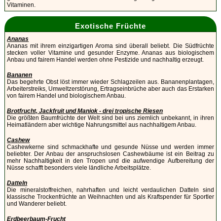
Vitaminen.
Exotische Früchte
Ananas
Ananas mit ihrem einzigartigen Aroma sind überall beliebt. Die Südfrüchte
stecken voller Vitamine und gesunder Enzyme. Ananas aus biologischem
Anbau und fairem Handel werden ohne Pestizide und nachhaltig erzeugt.
Bananen
Das begehrte Obst löst immer wieder Schlagzeilen aus. Bananenplantagen,
Arbeiterstreiks, Umweltzerstörung, Ertragseinbrüche aber auch das Erstarken
von fairem Handel und biologischem Anbau.
Brotfrucht, Jackfruit und Maniok - drei tropische Riesen
Die größten Baumfrüchte der Welt sind bei uns ziemlich unbekannt, in ihren
Heimatländern aber wichtige Nahrungsmittel aus nachhaltigem Anbau.
Cashew
Cashewkerne sind schmackhafte und gesunde Nüsse und werden immer
beliebter. Der Anbau der anspruchslosen Cashewbäume ist ein Beitrag zu
mehr Nachhaltigkeit in den Tropen und die aufwendige Aufbereitung der
Nüsse schafft besonders viele ländliche Arbeitsplätze.
Datteln
Die mineralstoffreichen, nahrhaften und leicht verdaulichen Datteln sind
klassische Trockenfrüchte an Weihnachten und als Kraftspender für Sportler
und Wanderer beliebt.
Erdbeerbaum-Frucht