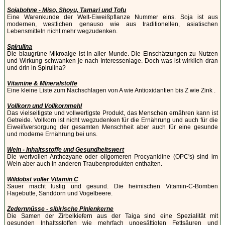
Sojabohne - Miso, Shoyu, Tamari und Tofu
Eine Warenkunde der Welt-Eiweißpflanze Nummer eins. Soja ist aus
modernen, westlichen genauso wie aus traditionellen, asiatischen
Lebensmitteln nicht mehr wegzudenken.
Spirulina
Die blaugrüne Mikroalge ist in aller Munde. Die Einschätzungen zu Nutzen
und Wirkung schwanken je nach Interessenlage. Doch was ist wirklich dran
und drin in Spirulina?
Vitamine & Mineralstoffe
Eine kleine Liste zum Nachschlagen von A wie Antioxidantien bis Z wie Zink .
Vollkorn und Vollkornmehl
Das vielseitigste und vollwertigste Produkt, das Menschen ernähren kann ist
Getreide. Vollkorn ist nicht wegzudenken für die Ernährung und auch für die
Eiweißversorgung der gesamten Menschheit aber auch für eine gesunde
und moderne Ernährung bei uns.
Wein - Inhaltsstoffe und Gesundheitswert
Die wertvollen Anthozyane oder oligomeren Procyanidine (OPC's) sind im
Wein aber auch in anderen Traubenprodukten enthalten.
Wildobst voller Vitamin C
Sauer macht lustig und gesund. Die heimischen Vitamin-C-Bomben
Hagebutte, Sanddorn und Vogelbeere.
Zedernnüsse - sibirische Pinienkerne
Die Samen der Zirbelkiefern aus der Taiga sind eine Spezialität mit
gesunden Inhaltsstoffen wie mehrfach ungesättigten Fettsäuren und