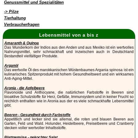
Genussmittel und Spezialitäten
-> Pilze
Tierhaltung
Verbraucherfragen
Lebensmittel von a bis z
Amaranth & Quinoa
Das Wunderkorn der Indios aus den Anden und aus Mexiko ist ein wertvolles
Nahrungsmittel, sehr schmackhaft und inzwischen auch in Deutschland
Bestandteil vielfältiger Produkte.
Arganöl
Das wertvolle Öl des marokkanischen Wüstenbaumes Argania spinosa ist ein
kulinarisches Spitzenprodukt mit hohem Gesundheitswert und ein wirksames
Anti-Aging-Mittel.
Aronia - die Apfelbeere
Flavonoide und Anthocyane, die natürlichen Farbstoffe in Beeren sind
bioaktive Schutzstoffe für Herz, Gefäße, Immunsystem und in keiner Frucht so
reichlich enthalten wie in Aronia aus der es viele schmackhafte Lebensmittel
gibt.
Beeren - Gesundheit durch Farbstoffe
Appetitlich und lecker sind sie allemal, die roten und blauen Beeren aus
Garten, Feld und Wald. Holunder, Heidelbeere, Preiselbeere und Cranberry
stecken voller wertvoller Inhaltsstoffe.
Blattgemüse - gekochter Salat