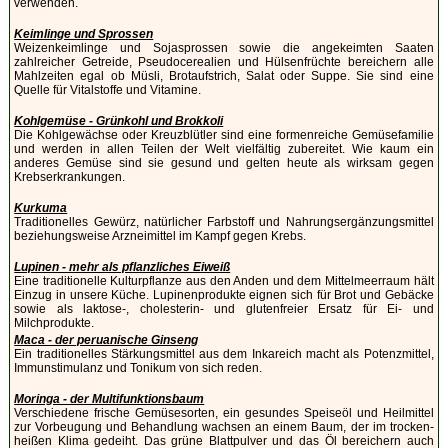
verwenden.
Keimlinge und Sprossen
Weizenkeimlinge und Sojasprossen sowie die angekeimten Saaten
zahlreicher Getreide, Pseudocerealien und Hülsenfrüchte bereichern alle
Mahlzeiten egal ob Müsli, Brotaufstrich, Salat oder Suppe. Sie sind eine
Quelle für Vitalstoffe und Vitamine.
Kohlgemüse - Grünkohl und Brokkoli
Die Kohlgewächse oder Kreuzblütler sind eine formenreiche Gemüsefamilie
und werden in allen Teilen der Welt vielfältig zubereitet. Wie kaum ein
anderes Gemüse sind sie gesund und gelten heute als wirksam gegen
Krebserkrankungen.
Kurkuma
Traditionelles Gewürz, natürlicher Farbstoff und Nahrungsergänzungsmittel
beziehungsweise Arzneimittel im Kampf gegen Krebs.
Lupinen - mehr als pflanzliches Eiweiß
Eine traditionelle Kulturpflanze aus den Anden und dem Mittelmeerraum hält
Einzug in unsere Küche. Lupinenprodukte eignen sich für Brot und Gebäcke
sowie als laktose-, cholesterin- und glutenfreier Ersatz für Ei- und
Milchprodukte.
Maca - der peruanische Ginseng
Ein traditionelles Stärkungsmittel aus dem Inkareich macht als Potenzmittel,
Immunstimulanz und Tonikum von sich reden.
Moringa - der Multifunktionsbaum
Verschiedene frische Gemüsesorten, ein gesundes Speiseöl und Heilmittel
zur Vorbeugung und Behandlung wachsen an einem Baum, der im trocken-
heißen Klima gedeiht. Das grüne Blattpulver und das Öl bereichern auch