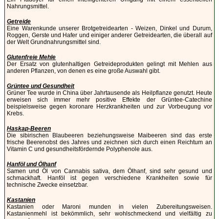
Nahrungsmittel.
Getreide
Eine Warenkunde unserer Brotgetreidearten - Weizen, Dinkel und Durum,
Roggen, Gerste und Hafer und einiger anderer Getreidearten, die überall auf
der Welt Grundnahrungsmittel sind.
Glutenfreie Mehle
Der Ersatz von glutenhaltigen Getreideprodukten gelingt mit Mehlen aus
anderen Pflanzen, von denen es eine große Auswahl gibt.
Grüntee und Gesundheit
Grüner Tee wurde in China über Jahrtausende als Heilpflanze genutzt. Heute
erweisen sich immer mehr positive Effekte der Grüntee-Catechine
beispielsweise gegen koronare Herzkrankheiten und zur Vorbeugung vor
Krebs.
Haskap-Beeren
Die sibirischen Blaubeeren beziehungsweise Maibeeren sind das erste
frische Beerenobst des Jahres und zeichnen sich durch einen Reichtum an
Vitamin C und gesundheitsfördernde Polyphenole aus.
Hanföl und Ölhanf
Samen und Öl von Cannabis sativa, dem Ölhanf, sind sehr gesund und
schmackhaft. Hanföl ist gegen verschiedene Krankheiten sowie für
technische Zwecke einsetzbar.
Kastanien
Kastanien oder Maroni munden in vielen Zubereitungsweisen.
Kastanienmehl ist bekömmlich, sehr wohlschmeckend und vielfältig zu