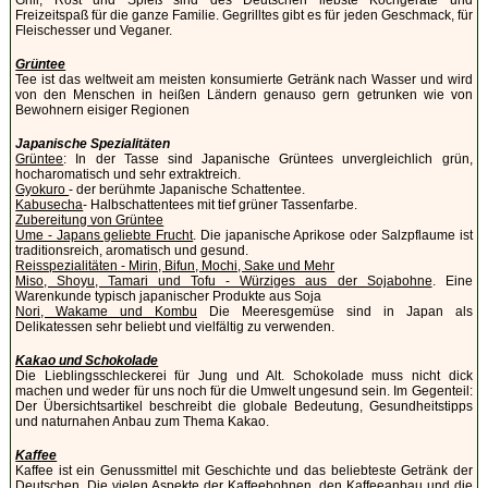
Freizeitspaß für die ganze Familie. Gegrilltes gibt es für jeden Geschmack, für
Fleischesser und Veganer.
Grüntee
Tee ist das weltweit am meisten konsumierte Getränk nach Wasser und wird
von den Menschen in heißen Ländern genauso gern getrunken wie von
Bewohnern eisiger Regionen
Japanische Spezialitäten
Grüntee
: In der Tasse sind Japanische Grüntees unvergleichlich grün,
hocharomatisch und sehr extraktreich.
Gyokuro
- der berühmte Japanische Schattentee.
Kabusecha
- Halbschattentees mit tief grüner Tassenfarbe.
Zubereitung von Grüntee
Ume - Japans geliebte Frucht
. Die japanische Aprikose oder Salzpflaume ist
traditionsreich, aromatisch und gesund.
Reisspezialitäten - Mirin, Bifun, Mochi, Sake und Mehr
Miso, Shoyu, Tamari und Tofu - Würziges aus der Sojabohne
. Eine
Warenkunde typisch japanischer Produkte aus Soja
Nori, Wakame und Kombu
Die Meeresgemüse sind in Japan als
Delikatessen sehr beliebt und vielfältig zu verwenden.
Kakao und Schokolade
Die Lieblingsschleckerei für Jung und Alt. Schokolade muss nicht dick
machen und weder für uns noch für die Umwelt ungesund sein. Im Gegenteil:
Der Übersichtsartikel beschreibt die globale Bedeutung, Gesundheitstipps
und naturnahen Anbau zum Thema Kakao.
Kaffee
Kaffee ist ein Genussmittel mit Geschichte und das beliebteste Getränk der
Deutschen. Die vielen Aspekte der Kaffeebohnen, den Kaffeeanbau und die