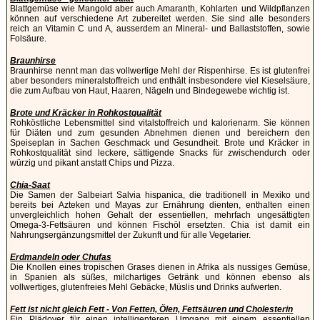
Blattgemüse wie Mangold aber auch Amaranth, Kohlarten und Wildpflanzen
können auf verschiedene Art zubereitet werden. Sie sind alle besonders
reich an Vitamin C und A, ausserdem an Mineral- und Ballaststoffen, sowie
Folsäure.
Braunhirse
Braunhirse nennt man das vollwertige Mehl der Rispenhirse. Es ist glutenfrei
aber besonders mineralstoffreich und enthält insbesondere viel Kieselsäure,
die zum Aufbau von Haut, Haaren, Nägeln und Bindegewebe wichtig ist.
Brote und Kräcker in Rohkostqualität
Rohköstliche Lebensmittel sind vitalstoffreich und kalorienarm. Sie können
für Diäten und zum gesunden Abnehmen dienen und bereichern den
Speiseplan in Sachen Geschmack und Gesundheit. Brote und Kräcker in
Rohkostqualität sind leckere, sättigende Snacks für zwischendurch oder
würzig und pikant anstatt Chips und Pizza.
Chia-Saat
Die Samen der Salbeiart Salvia hispanica, die traditionell in Mexiko und
bereits bei Azteken und Mayas zur Ernährung dienten, enthalten einen
unvergleichlich hohen Gehalt der essentiellen, mehrfach ungesättigten
Omega-3-Fettsäuren und können Fischöl ersetzten. Chia ist damit ein
Nahrungsergänzungsmittel der Zukunft und für alle Vegetarier.
Erdmandeln oder Chufas
Die Knollen eines tropischen Grases dienen in Afrika als nussiges Gemüse,
in Spanien als süßes, milchartiges Getränk und können ebenso als
vollwertiges, glutenfreies Mehl Gebäcke, Müslis und Drinks aufwerten.
Fett ist nicht gleich Fett - Von Fetten, Ölen, Fettsäuren und Cholesterin
Ein Plädoyer für einen intelligenteren Umgang mit einem essentiellen