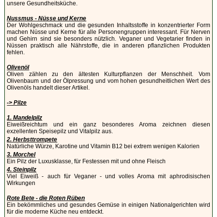
unsere Gesundheitsküche.
Nussmus - Nüsse und Kerne
Der Wohlgeschmack und die gesunden Inhaltsstoffe in konzentrierter Form
machen Nüsse und Kerne für alle Personengruppen interessant. Für Nerven
und Gehirn sind sie besonders nützlich. Veganer und Vegetarier finden in
Nüssen praktisch alle Nährstoffe, die in anderen pflanzlichen Produkten
fehlen.
Olivenöl
Oliven zählen zu den ältesten Kulturpflanzen der Menschheit. Vom
Olivenbaum und der Ölpressung und vom hohen gesundheitlichen Wert des
Olivenöls handelt dieser Artikel.
-> Pilze
1. Mandelpilz
Eiweißreichtum und ein ganz besonderes Aroma zeichnen diesen
exzellenten Speisepilz und Vitalpilz aus.
2. Herbsttrompete
Natürliche Würze, Karotine und Vitamin B12 bei extrem wenigen Kalorien
3. Morchel
Ein Pilz der Luxusklasse, für Festessen mit und ohne Fleisch
4. Steinpilz
Viel Eiweiß - auch für Veganer - und volles Aroma mit aphrodisischen
Wirkungen
Rote Bete - die Roten Rüben
Ein bekömmliches und gesundes Gemüse in einigen Nationalgerichten wird
für die moderne Küche neu entdeckt.