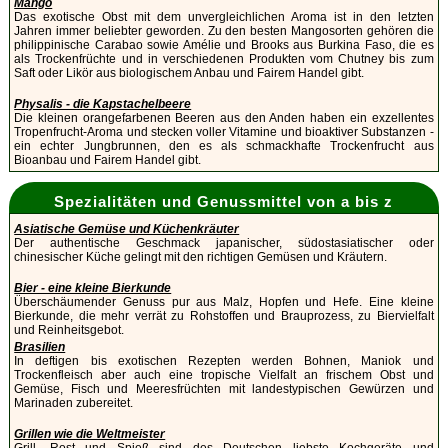
Mango
Das exotische Obst mit dem unvergleichlichen Aroma ist in den letzten
Jahren immer beliebter geworden. Zu den besten Mangosorten gehören die
philippinische Carabao sowie Amélie und Brooks aus Burkina Faso, die es
als Trockenfrüchte und in verschiedenen Produkten vom Chutney bis zum
Saft oder Likör aus biologischem Anbau und Fairem Handel gibt.
Physalis - die Kapstachelbeere
Die kleinen orangefarbenen Beeren aus den Anden haben ein exzellentes
Tropenfrucht-Aroma und stecken voller Vitamine und bioaktiver Substanzen -
ein echter Jungbrunnen, den es als schmackhafte Trockenfrucht aus
Bioanbau und Fairem Handel gibt.
Spezialitäten und Genussmittel von a bis z
Asiatische Gemüse und Küchenkräuter
Der authentische Geschmack japanischer, südostasiatischer oder
chinesischer Küche gelingt mit den richtigen Gemüsen und Kräutern.
Bier - eine kleine Bierkunde
Überschäumender Genuss pur aus Malz, Hopfen und Hefe. Eine kleine
Bierkunde, die mehr verrät zu Rohstoffen und Brauprozess, zu Biervielfalt
und Reinheitsgebot.
Brasilien
In deftigen bis exotischen Rezepten werden Bohnen, Maniok und
Trockenfleisch aber auch eine tropische Vielfalt an frischem Obst und
Gemüse, Fisch und Meeresfrüchten mit landestypischen Gewürzen und
Marinaden zubereitet.
Grillen wie die Weltmeister
Grill, Rost und Spieß sind des Deutschen liebste Kochgeräte und