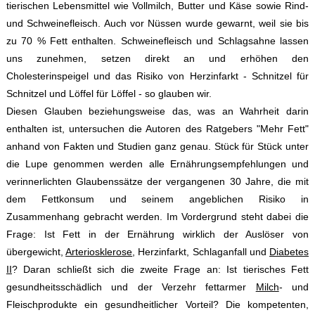
tierischen Lebensmittel wie Vollmilch, Butter und Käse sowie Rind-
und Schweinefleisch. Auch vor Nüssen wurde gewarnt, weil sie bis
zu 70 % Fett enthalten. Schweinefleisch und Schlagsahne lassen
uns zunehmen, setzen direkt an und erhöhen den
Cholesterinspeigel und das Risiko von Herzinfarkt - Schnitzel für
Schnitzel und Löffel für Löffel - so glauben wir.
Diesen Glauben beziehungsweise das, was an Wahrheit darin
enthalten ist, untersuchen die Autoren des Ratgebers "Mehr Fett"
anhand von Fakten und Studien ganz genau. Stück für Stück unter
die Lupe genommen werden alle Ernährungsempfehlungen und
verinnerlichten Glaubenssätze der vergangenen 30 Jahre, die mit
dem Fettkonsum und seinem angeblichen Risiko in
Zusammenhang gebracht werden. Im Vordergrund steht dabei die
Frage: Ist Fett in der Ernährung wirklich der Auslöser von
übergewicht,
Arteriosklerose
, Herzinfarkt, Schlaganfall und
Diabetes
II
? Daran schließt sich die zweite Frage an: Ist tierisches Fett
gesundheitsschädlich und der Verzehr fettarmer
Milch
- und
Fleischprodukte ein gesundheitlicher Vorteil? Die kompetenten,