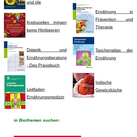
und öle
Ernährung in
Prävention und
Krebszellen mögen
Therapie
keine Himbeeren
Diätetik und
Taschenatlas der
Ernährungsberatung
Ernährung
- Das Praxisbuch
Indische
Leitfaden
Gewürzküche
Ernährungsmedizin
in Biothemen suchen: