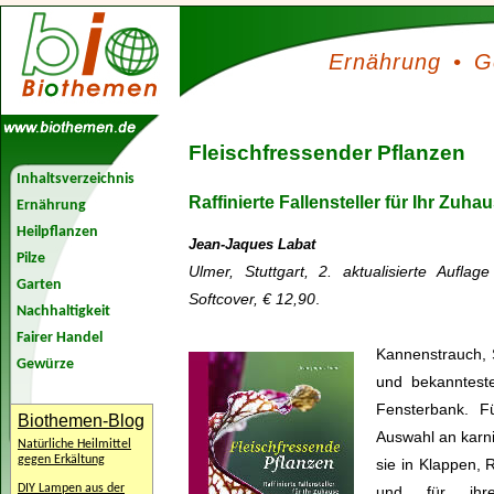
Ernährung
•
G
Fleischfressender Pflanzen
Inhaltsverzeichnis
Raffinierte Fallensteller für Ihr Zuha
Ernährung
Heilpflanzen
Jean-Jaques Labat
Pilze
Ulmer, Stuttgart, 2. aktualisierte Aufl
Garten
Softcover, € 12,90
.
Nachhaltigkeit
Fairer Handel
Kannenstrauch, S
Gewürze
und bekannteste
Fensterbank. F
Biothemen-Blog
Auswahl an karni
Natürliche Heilmittel
gegen Erkältung
sie in Klappen,
DIY Lampen aus der
und für ihre