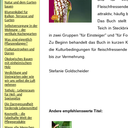
Natur und dem Garten
Fleischfressend
bauen
Blumenkübel für
attraktiv, häufig
Balkon, Terrasse und
Garten
Das Buch stellt
Selbstversorgung in der
Teich in Steckbri
Wohnung – der
vertikale Küchengarten
in zwei Gruppen "für Einsteiger" und "für Fo
Was sind eigentlich
Zu Beginn behandelt das Buch in kurzen Ka
Pflanzendünger?
die Kulturbedingungen für fleischfressend
Flutkatastrophen und
Dürren
bis zur Vermehrung.
Ökologisches Bauen
mit einheimischem
Holz
Stefanie Goldscheider
Verdichtung und
Steingärten oder wie
wir uns selbst die Luft
nehmen
Totholz - Lebensraum
für Heil- und
Speisepilze
Die Darmgesundheit
fördernde Lebensmittel
Andere empfehlenswerte Titel:
Kosmetik – die
fabelhafte Welt der
Pflegeprodukte
Wenn alle Menschen