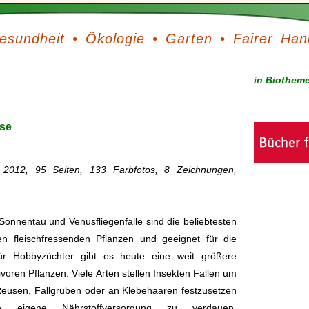
esundheit
•
Ökologie
•
Garten
•
Fairer Han
in Biothem
use
age 2012, 95 Seiten, 133 Farbfotos, 8 Zeichnungen,
onnentau und Venusfliegenfalle sind die beliebtesten
n fleischfressenden Pflanzen und geeignet für die
ür Hobbyzüchter gibt es heute eine weit größere
voren Pflanzen. Viele Arten stellen Insekten Fallen um
 Reusen, Fallgruben oder an Klebehaaren festzusetzen
 eigene Nährstoffversorgung zu verdauen.