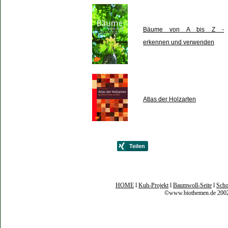
Bäume von A bis Z -
erkennen und verwenden
Atlas der Holzarten
HOME
l
Kuh-Projekt
l
Baumwoll-Seite
l
Scho
©www.biothemen.de 2002 -