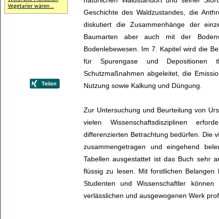
natürlichen Waldstandort und seiner Stö
Vegetarier wären ..
Geschichte des Waldzustandes, die Anth
diskutiert die Zusammenhänge der einz
Baumarten aber auch mit der Bodenve
Bodenlebewesen. Im 7. Kapitel wird die B
für Spurengase und Depositionen th
Schutzmaßnahmen abgeleitet, die Emissi
Nutzung sowie Kalkung und Düngung.
Zur Untersuchung und Beurteilung von Ur
vielen Wissenschaftsdisziplinen erfor
differenzierten Betrachtung bedürfen. Die 
zusammengetragen und eingehend beleuc
Tabellen ausgestattet ist das Buch sehr
flüssig zu lesen. Mit forstlichen Belange
Studenten und Wissenschaftler können u
verlässlichen und ausgewogenen Werk profi