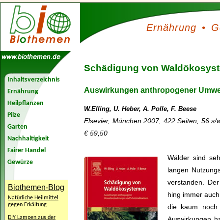
Ernährung
•
G
Schädigung von Waldökosys
Inhaltsverzeichnis
Auswirkungen anthropogener Umw
Ernährung
Heilpflanzen
W.Elling, U. Heber, A. Polle, F. Beese
Pilze
Elsevier, München 2007, 422 Seiten, 56 s/
Garten
€ 59,50
Nachhaltigkeit
Fairer Handel
Wälder sind se
Gewürze
langen Nutzungsg
verstanden. De
Biothemen-Blog
hing immer auch
Natürliche Heilmittel
gegen Erkältung
die kaum noch 
DIY Lampen aus der
Auswirkungen h