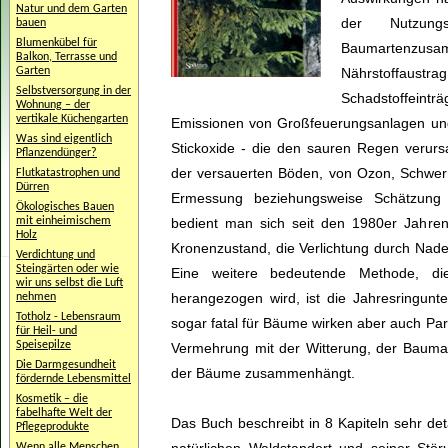
Natur und dem Garten
der Nutzung
bauen
Blumenkübel für
Baumartenzu
Balkon, Terrasse und
Garten
Nährstoffaustr
Selbstversorgung in der
Schadstoffeint
Wohnung – der
vertikale Küchengarten
Emissionen von Großfeuerungsanlagen und 
Was sind eigentlich
Stickoxide - die den sauren Regen verurs
Pflanzendünger?
der versauerten Böden, von Ozon, Schwerm
Flutkatastrophen und
Dürren
Ermessung beziehungsweise Schätzung
Ökologisches Bauen
mit einheimischem
bedient man sich seit den 1980er Jahre
Holz
Kronenzustand, die Verlichtung durch Nadel
Verdichtung und
Steingärten oder wie
Eine weitere bedeutende Methode, d
wir uns selbst die Luft
herangezogen wird, ist die Jahresringun
nehmen
Totholz - Lebensraum
sogar fatal für Bäume wirken aber auch Par
für Heil- und
Speisepilze
Vermehrung mit der Witterung, der Bau
Die Darmgesundheit
der Bäume zusammenhängt.
fördernde Lebensmittel
Kosmetik – die
fabelhafte Welt der
Das Buch beschreibt in 8 Kapiteln sehr det
Pflegeprodukte
Wenn alle Menschen