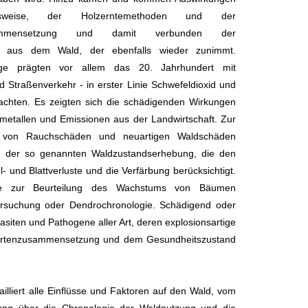
sweise, der Holzerntemethoden und der
sammensetzung und damit verbunden der
ag aus dem Wald, der ebenfalls wieder zunimmt.
räge prägten vor allem das 20. Jahrhundert mit
Straßenverkehr - in erster Linie Schwefeldioxid und
achten. Es zeigten sich die schädigenden Wirkungen
etallen und Emissionen aus der Landwirtschaft. Zur
 von Rauchschäden und neuartigen Waldschäden
n der so genannten Waldzustandserhebung, die den
- und Blattverluste und die Verfärbung berücksichtigt.
ie zur Beurteilung des Wachstums von Bäumen
tersuchung oder Dendrochronologie. Schädigend oder
asiten und Pathogene aller Art, deren explosionsartige
martenzusammensetzung und dem Gesundheitszustand
ailliert alle Einflüsse und Faktoren auf den Wald, vom