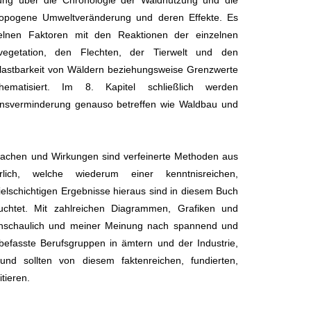
rung über die Chronologie der Waldnutzung und die
ropogene Umweltveränderung und deren Effekte. Es
elnen Faktoren mit den Reaktionen der einzelnen
getation, den Flechten, der Tierwelt und den
elastbarkeit von Wäldern beziehungsweise Grenzwerte
ematisiert. Im 8. Kapitel schließlich werden
onsverminderung genauso betreffen wie Waldbau und
sachen und Wirkungen sind verfeinerte Methoden aus
derlich, welche wiederum einer kenntnisreichen,
vielschichtigen Ergebnisse hieraus sind in diesem Buch
htet. Mit zahlreichen Diagrammen, Grafiken und
 anschaulich und meiner Meinung nach spannend und
n befasste Berufsgruppen in ämtern und der Industrie,
nd sollten von diesem faktenreichen, fundierten,
tieren.