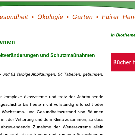
esundheit
•
Ökologie
•
Garten
•
Fairer Han
in Biothem
temen
eltveränderungen und Schutzmaßnahmen
w und 61 farbige Abbildungen, 54 Tabellen, gebunden,
hr komplexe ökosysteme und trotz der Jahrtausende
eschichte bis heute nicht vollständig erforscht oder
r Wachstums- und Gesundheitszustand von Bäumen
 mit der Witterung und dem Klima zusammen, so dass
abzuwendende Zunahme der Wetterextreme allein
aben wird. Hinzu kamen und kommen Auswirkungen