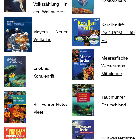
Schnorcheln
Volkszählung in
den Weltmeeren
Korallenriffe
Meyers Neuer
DVD-ROM für
Weltatlas
PC
Meeresfische
Westeuropa,
Erlebnis
Mittelmeer
Korallenriff
Tauchführer
Riff-Führer Rotes
Deutschland
Meer
Süßwasserfische