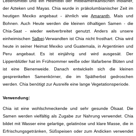
Lebensmittel und ein Heilmittel der mittelamerikanischen Indianer,
der Azteken und Mayas. Chia wurde in präkolumbianischer Zeit im
heutigen Mexiko angebaut - ähnlich wie
Amaranth
, Mais und
Bohnen. Auch Heute werden die kleinen ölhaltigen Samen - die
Chia-Saat - wieder weitverbreitet genutzt. Anders als unsere
einheimischen
Salbei
-Verwandten ist Chia nicht frosthart. Chia wird
heute in seiner Heimat Mexiko und Guatemala, in Argentinien und
Peru angebaut. Es ist einjährig und wird ausgesät. Der
Lippenblütler hat im Frühsommer weiße oder lilafarbene Blüten und
ist eine Bienenweide. Danach entwickeln sich die kleinen
gesprenkelten Samenkörner, die im Spätherbst gedroschen
werden. Chia benötigt zur Ausreife eine lange Vegetationsperiode.
Verwendung:
Chia ist eine wohlschmeckende und sehr gesunde Ölsaat. Die
Samen werden vielfältig als Zugabe zur Nahrung verwendet. Chia
bildet mit Wasser eine gelartige, gelatinöse und klare Masse, die in
Erfrischungsgetränken, Süßspeisen oder zum Andicken verwendet