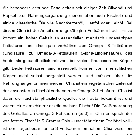
Als besonders gesunde Fette gelten seit einiger Zeit
Olivenöl
und
Rapsöl. Zur Nahrungsergänzung dienen aber auch Fischöle und
einige diätetische Öle wie
Nachtkerzenöl
,
Hanföl
oder
Leinöl
. Bei
diesen Ölen ist der Anteil der ungesättigten Fettsäuren hoch. Hinzu
kommt ein hoher Gehalt an essentiellen mehrfach ungesättigten
Fettsäuren und das gute Verhältnis aus Omega- 6-Fettsäuren
(Linolsäure) zu Omega-3-Fettsäuren (Alpha-Linolensäure), das
heute als gesundheitlich relevant bei vielen Prozessen im Körper
gilt. Beide Fettsäuren sind essentiell, können vom menschlichen
Körper nicht selbst hergestellt werden und müssen über die
Nahrung aufgenommen werden. Chia ist ein vegetarischer Lieferant
der ansonsten in Fischöl vorhandenen
Omega-3-Fettsäure
. Chia ist
dafür die reichste pflanzliche Quelle, die heute bekannt ist und
zudem eine ergiebigere als die meisten Fische! Die Größenordnung
des Gehaltes an Omega-3-Fettsäuren (ω-3) in Chia entspricht der
von fettem Fisch! In 5 Gramm Chia - ungefähr einem Teelöffel voll -
ist der Tagesbedarf an ω-3-Fettsäuren enthalten! Chia weist ein