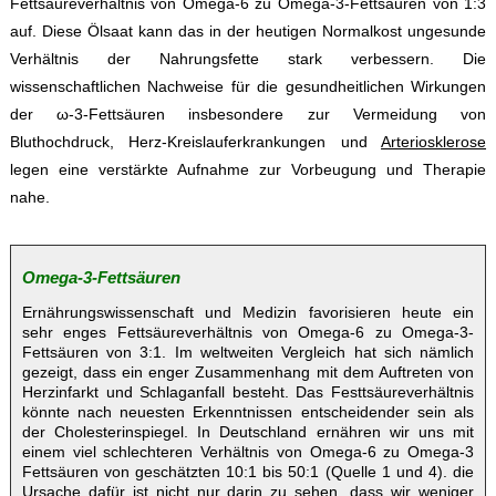
Fettsäureverhältnis von Omega-6 zu Omega-3-Fettsäuren von 1:3
auf. Diese Ölsaat kann das in der heutigen Normalkost ungesunde
Verhältnis der Nahrungsfette stark verbessern. Die
wissenschaftlichen Nachweise für die gesundheitlichen Wirkungen
der ω-3-Fettsäuren insbesondere zur Vermeidung von
Bluthochdruck, Herz-Kreislauferkrankungen und
Arteriosklerose
legen eine verstärkte Aufnahme zur Vorbeugung und Therapie
nahe.
Omega-3-Fettsäuren
Ernährungswissenschaft und Medizin favorisieren heute ein
sehr enges Fettsäureverhältnis von
Omega-6
zu Omega-3-
Fettsäuren von 3:1. Im weltweiten Vergleich hat sich nämlich
gezeigt, dass ein enger Zusammenhang mit dem Auftreten von
Herzinfarkt und Schlaganfall besteht. Das Festtsäureverhältnis
könnte nach neuesten Erkenntnissen entscheidender sein als
der Cholesterinspiegel. In Deutschland ernähren wir uns mit
einem viel schlechteren Verhältnis von
Omega-6
zu Omega-3
Fettsäuren von geschätzten 10:1 bis 50:1 (Quelle 1 und 4). die
Ursache dafür ist nicht nur darin zu sehen, dass wir weniger