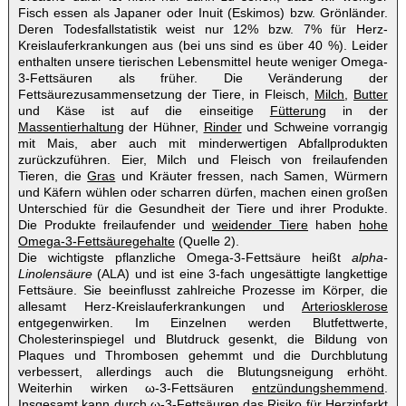
Fisch essen als Japaner oder Inuit (Eskimos) bzw. Grönländer.
Deren Todesfallstatistik weist nur 12% bzw. 7% für Herz-
Kreislauferkrankungen aus (bei uns sind es über 40 %). Leider
enthalten unsere tierischen Lebensmittel heute weniger Omega-
3-Fettsäuren als früher. Die Veränderung der
Fettsäurezusammensetzung der Tiere, in Fleisch,
Milch
,
Butter
und Käse ist auf die einseitige
Fütterung
in der
Massentierhaltung
der Hühner,
Rinder
und Schweine vorrangig
mit Mais, aber auch mit minderwertigen Abfallprodukten
zurückzuführen. Eier, Milch und Fleisch von freilaufenden
Tieren, die
Gras
und Kräuter fressen, nach Samen, Würmern
und Käfern wühlen oder scharren dürfen, machen einen großen
Unterschied für die Gesundheit der Tiere und ihrer Produkte.
Die Produkte freilaufender und
weidender Tiere
haben
hohe
Omega-3-Fettsäuregehalte
(Quelle 2).
Die wichtigste pflanzliche Omega-3-Fettsäure heißt
alpha-
Linolensäure
(ALA) und ist eine 3-fach ungesättigte langkettige
Fettsäure. Sie beeinflusst zahlreiche Prozesse im Körper, die
allesamt Herz-Kreislauferkrankungen und
Arteriosklerose
entgegenwirken. Im Einzelnen werden Blutfettwerte,
Cholesterinspiegel und Blutdruck gesenkt, die Bildung von
Plaques und Thrombosen gehemmt und die Durchblutung
verbessert, allerdings auch die Blutungsneigung erhöht.
Weiterhin wirken ω-3-Fettsäuren
entzündungshemmend
.
Insgesamt kann durch ω-3-Fettsäuren das Risiko für Herzinfarkt