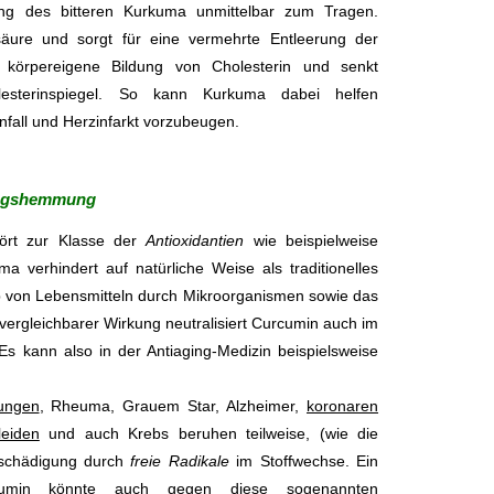
g des bitteren Kurkuma unmittelbar zum Tragen.
säure und sorgt für eine vermehrte Entleerung der
e körpereigene Bildung von Cholesterin und senkt
lesterinspiegel. So kann Kurkuma dabei helfen
nfall und Herzinfarkt vorzubeugen.
ungshemmung
ört zur Klasse der
Antioxidantien
wie beispielweise
ma verhindert auf natürliche Weise als traditionelles
 von Lebensmitteln durch Mikroorganismen sowie das
 vergleichbarer Wirkung neutralisiert Curcumin auch im
 Es kann also in der Antiaging-Medizin beispielsweise
ungen
, Rheuma, Grauem Star, Alzheimer,
koronaren
leiden
und auch Krebs beruhen teilweise, (wie die
erschädigung durch
freie Radikale
im Stoffwechse. Ein
cumin könnte auch gegen diese sogenannten