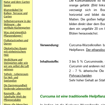
Die Kurkumawurzel ist fle
Natur und dem Garten
orange gefärbt (Bild lin
bauen
verzweigt sich im Bode
Blumenkübel für
Balkon, Terrasse und
horizontal und bildet da
Garten
Matten. Die großen hellgr
Selbstversorgung in der
bilden direkt über dem B
Wohnung – der
vertikale Küchengarten
dem ein ungefähr 20 cm h
Was sind eigentlich
Blüten herauswächst.
Pflanzendünger?
Flutkatastrophen und
Dürren
Verwendung:
Curcuma-Wurzelknollen b
Ökologisches Bauen
Heilpflanze.
Der ethanolis
mit einheimischem
Holz
Verdichtung und
Inhaltsstoffe:
3 bis 5 %
Curcuminoide,
Steingärten oder wie
Curcumin
und anderen nic
wir uns selbst die Luft
nehmen
2 - 7 % ätherische Öle
Totholz - Lebensraum
Polysacchariden
.
für Heil- und
Sehr hoher Gehalt an Stär
Speisepilze
Die Darmgesundheit
fördernde Lebensmittel
Kosmetik – die
Curcuma ist eine traditionelle Heilpflan
fabelhafte Welt der
Pflegeprodukte
Wenn alle Menschen