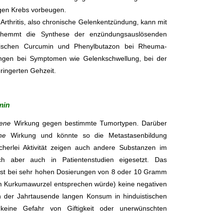
egen Krebs vorbeugen.
thritis, also chronische Gelenkentzündung, kann mit
 hemmt die Synthese der enzündungsauslösenden
 zwischen Curcumin und Phenylbutazon bei Rheuma-
ungen bei Symptomen wie Gelenkschwellung, bei der
eringerten Gehzeit.
min
gene
Wirkung gegen bestimmte Tumortypen. Darüber
ne
Wirkung und könnte so die Metastasenbildung
cherlei Aktivität zeigen auch andere Substanzen im
ich aber auch in Patientenstudien eigesetzt. Das
bst bei sehr hohen Dosierungen von 8 oder 10 Gramm
Kurkumawurzel entsprechen würde) keine negativen
 der Jahrtausende langen Konsum in hinduistischen
keine Gefahr von Giftigkeit oder unerwünschten