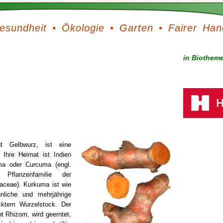
esundheit
•
Ökologie
•
Garten
•
Fairer Han
in Biothem
t Gelbwurz, ist eine
. Ihre Heimat ist Indien
ma oder Curcuma (engl.
 Pflanzenfamilie der
raceae
). Kurkuma ist wie
nliche und mehrjährige
icktem Wurzelstock. Der
t Rhizom, wird geerntet.