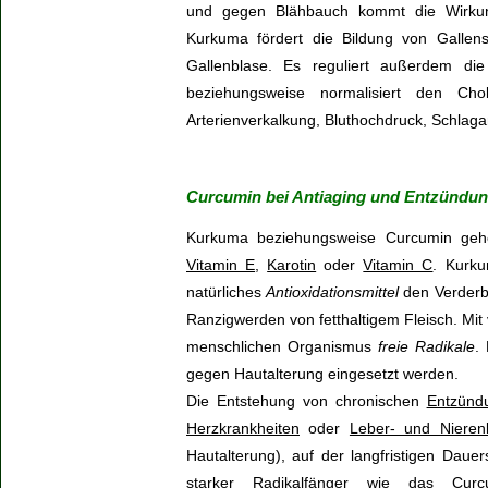
und gegen Blähbauch kommt die Wirkun
Kurkuma fördert die Bildung von Gallen
Gallenblase. Es reguliert außerdem di
beziehungsweise normalisiert den Cho
Arterienverkalkung, Bluthochdruck, Schlaga
Curcumin bei Antiaging und Entzünd
Kurkuma beziehungsweise Curcumin geh
Vitamin E
,
Karotin
oder
Vitamin C
. Kurku
natürliches
Antioxidationsmittel
den Verderb
Ranzigwerden von fetthaltigem Fleisch. Mit
menschlichen Organismus
freie Radikale
.
gegen Hautalterung eingesetzt werden.
Die Entstehung von chronischen
Entzünd
Herzkrankheiten
oder
Leber- und Nieren
Hautalterung), auf der langfristigen Dau
starker Radikalfänger wie das Cur