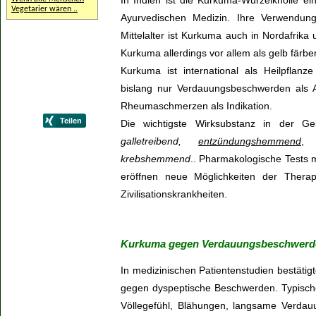
In Indien ist die Kurkuma-Wurzelknolle ei
Vegetarier wären ..
Ayurvedischen Medizin. Ihre Verwendun
Mittelalter ist Kurkuma auch in Nordafrik
Kurkuma allerdings vor allem als gelb färbe
Kurkuma ist international als Heilpflanze
bislang nur Verdauungsbeschwerden als
Rheumaschmerzen als Indikation.
Die wichtigste Wirksubstanz in der Ge
galletreibend,
entzündungshemmend
krebshemmend
.. Pharmakologische Tests 
eröffnen neue Möglichkeiten der Thera
Zivilisationskrankheiten.
Kurkuma gegen Verdauungsbeschwerd
In medizinischen Patientenstudien bestäti
gegen dyspeptische Beschwerden. Typisc
Völlegefühl, Blähungen, langsame Verdauu