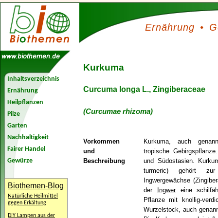
Ernährung
•
G
Kurkuma
Inhaltsverzeichnis
Curcuma longa L., Zingiberaceae
Ernährung
Heilpflanzen
(Curcumae rhizoma)
Pilze
Garten
Nachhaltigkeit
Vorkommen
Kurkuma, auch genann
Fairer Handel
und
tropische Gebirgspflanze
Gewürze
Beschreibung
und Südostasien. Kurku
turmeric) gehört zur
Ingwergewächse (
Zingibe
Biothemen-Blog
der
Ingwer
eine schilfäh
Natürliche Heilmittel
Pflanze mit knollig-verd
gegen Erkältung
Wurzelstock, auch genann
DIY Lampen aus der