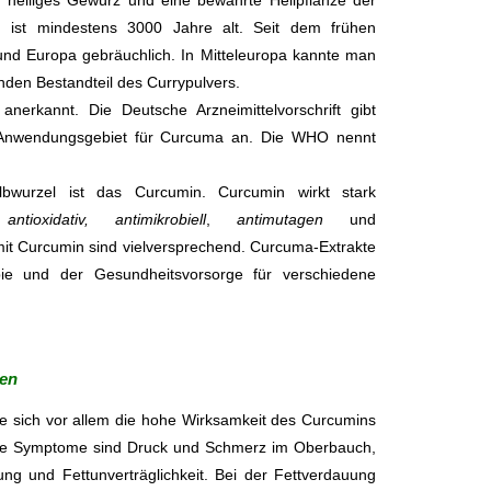
n heiliges Gewürz und eine bewährte Heilpflanze der
g ist mindestens 3000 Jahre alt. Seit dem frühen
a und Europa gebräuchlich. In Mitteleuropa kannte man
nden Bestandteil des Currypulvers.
 anerkannt. Die Deutsche Arzneimittelvorschrift gibt
 Anwendungsgebiet für Curcuma an. Die WHO nennt
lbwurzel ist das Curcumin. Curcumin wirkt stark
,
antioxidativ,
antimikrobiell
,
antimutagen
und
mit Curcumin sind vielversprechend. Curcuma-Extrakte
pie und der Gesundheitsvorsorge für verschiedene
en
gte sich vor allem die hohe Wirksamkeit des Curcumins
he Symptome sind Druck und Schmerz im Oberbauch,
ng und Fettunverträglichkeit. Bei der Fettverdauung