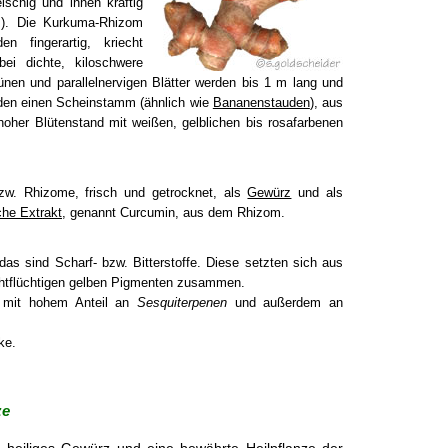
ischig und innen kräftig
ks). Die Kurkuma-Rhizom
n fingerartig, kriecht
bei dichte, kiloschwere
ünen und parallelnervigen Blätter werden bis 1 m lang und
oden einen Scheinstamm (ähnlich wie
Bananenstauden
), aus
oher Blütenstand mit weißen, gelblichen bis rosafarbenen
zw. Rhizome, frisch und getrocknet, als
Gewürz
und als
che Extrakt
, genannt Curcumin, aus dem Rhizom.
das sind Scharf- bzw. Bitterstoffe. Diese setzten sich aus
htflüchtigen gelben Pigmenten zusammen.
 mit hohem Anteil an
Sesquiterpenen
und außerdem an
ke.
ze