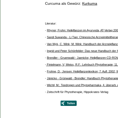
Curcuma als Gewürz:
Kurkuma
Literatur:
-
Rhyner, Frohn: Heilpflanzen im Ayurveda, AT-Verlag 20
-
Sandi Suwanda - Li Tian: Chinesische Arzneimitteltherap
-
Van Wyk, C. Wink; M. Wink: Handbuch der Arzneipflanz
-
Ingrid und Peter Schönfelder: Das neue Handbuch der H
-
Brendler - Gruenwald - Jaenicke; Heilpflanzen-CD-ROM
-
Fintelmann, V; Weiss, R.F.: Lehrbuch Phytotherapie; 11. 
-
Frohne, D.; Jensen: Heilpflanzenlexikon; 7. Aufl. 2002;
-
Jänicke - Grünwald - Brendler: Handbuch Phytotherapie,
-
Wichtl, M.: Teedrogen und Phytopharmaka, 4. überarb. A
- Zeitschrift für Phytotherapie, Hippokrates-Verlag