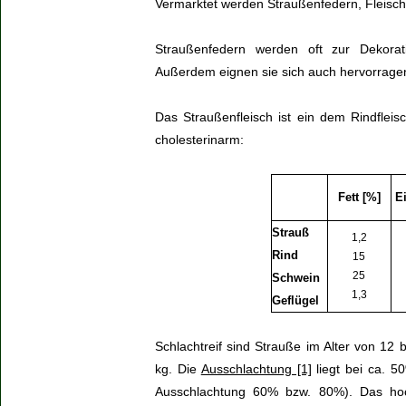
Vermarktet werden Straußenfedern, Fleisch
Straußenfedern werden oft zur Dekorat
Außerdem eignen sie sich auch hervorrage
Das Straußenfleisch ist ein dem Rindfleis
cholesterinarm:
Fett [%]
E
Strauß
1,2
Rind
15
25
Schwein
1,3
Geflügel
Schlachtreif sind Strauße im Alter von 12
kg. Die
Ausschlachtung [1]
liegt bei ca. 5
Ausschlachtung 60% bzw. 80%). Das hoch