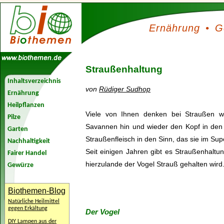
Ernährung
•
G
Straußenhaltung
Inhaltsverzeichnis
von
Rüdiger Sudhop
Ernährung
Heilpflanzen
Viele von Ihnen denken bei Straußen wa
Pilze
Savannen hin und wieder den Kopf in den 
Garten
Straußenfleisch in den Sinn, das sie im S
Nachhaltigkeit
Seit einigen Jahren gibt es Straußenhaltun
Fairer Handel
hierzulande der Vogel Strauß gehalten wird
Gewürze
Biothemen-Blog
Natürliche Heilmittel
gegen Erkältung
Der Vogel
DIY Lampen aus der