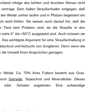
chland infolge des kühlen und feuchten Klimas nicht
t vertrage. Dem halten Straußenhalter entgegen, daß
 der Weide umher laufen und in Pfützen begeistert ein
h wohl fühlen. Sie weisen auch darauf hin, daß die
e Tiere kein Problem sind, da die Strauße in den
 nahe 0° bis +50°C ausgesetzt sind. Auch müssen sie
n. Das wichtigste Argument für eine Straußenhaltung in
 Naturbrut und Aufzucht von Jungtieren. Denn wenn die
ß die Umwelt ihren Ansprüchen genügen.
der Weide. Ca. 70% ihres Futters besteht aus Gras.
 noch
Getreide
, Sojaschrot und Mineralfutter. Dieses
pen oder -Schalen angeboten. Eine aufwendige