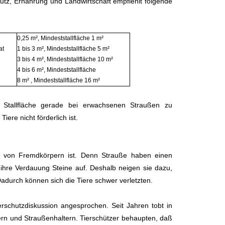
tz, Ernährung und Landwirtschaft empfiehlt folgende
0,25 m², Mindeststallfläche 1 m²
at
1 bis 3 m², Mindeststallfläche 5 m²
3 bis 4 m², Mindeststallfläche 10 m²
4 bis 6 m², Mindeststallfläche
8 m² , Mindeststallfläche 16 m²
l Stallfläche gerade bei erwachsenen Straußen zu
iere nicht förderlich ist.
ei von Fremdkörpern ist. Denn Strauße haben einen
ihre Verdauung Steine auf. Deshalb neigen sie dazu,
adurch können sich die Tiere schwer verletzten.
erschutzdiskussion angesprochen. Seit Jahren tobt in
zern und Straußenhaltern. Tierschützer behaupten, daß