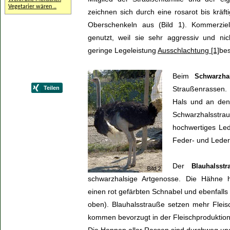
Vegetarier wären ..
zeichnen sich durch eine rosarot bis kräft
Oberschenkeln aus (Bild 1). Kommerzie
genutzt, weil sie sehr aggressiv und nich
geringe Legeleistung
Ausschlachtung [1]
bes
Beim
Schwarzha
Straußenrassen.
Hals und an den 
Schwarzhalsstrau
hochwertiges Led
Feder- und Leder
Der
Blauhalsstr
schwarzhalsige Artgenosse. Die Hähne 
einen rot gefärbten Schnabel und ebenfalls 
oben). Blauhalsstrauße setzen mehr Flei
kommen bevorzugt in der Fleischproduktio