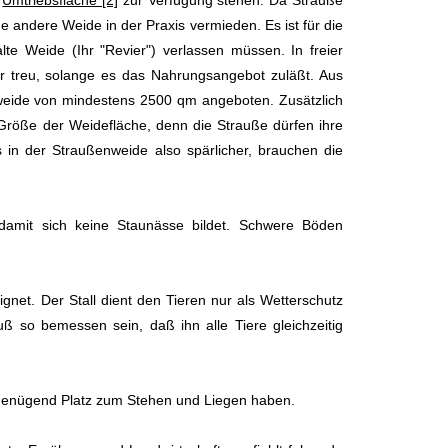
m
Umtriebsfläche [2]
zur Verfügung stehen. Da Strauße
ne andere Weide in der Praxis vermieden. Es ist für die
alte Weide (Ihr "Revier") verlassen müssen. In freier
r treu, solange es das Nahrungsangebot zuläßt. Aus
weide von mindestens 2500 qm angeboten. Zusätzlich
Größe der Weidefläche, denn die Strauße dürfen ihre
 in der Straußenweide also spärlicher, brauchen die
damit sich keine Staunässe bildet. Schwere Böden
eignet. Der Stall dient den Tieren nur als Wetterschutz
 so bemessen sein, daß ihn alle Tiere gleichzeitig
re genügend Platz zum Stehen und Liegen haben.