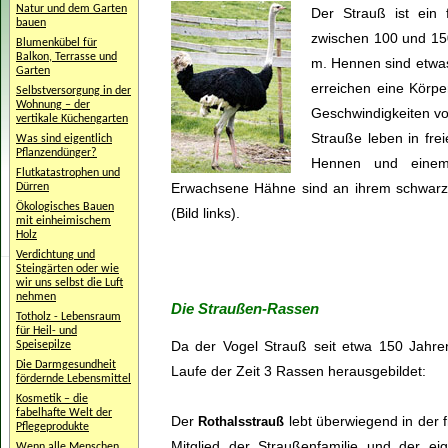
Natur und dem Garten
Der Strauß ist ein 
bauen
zwischen 100 und 150
Blumenkübel für
Balkon, Terrasse und
m. Hennen sind etwas
Garten
erreichen eine Körpe
Selbstversorgung in der
Wohnung – der
Geschwindigkeiten vo
vertikale Küchengarten
Strauße leben in fre
Was sind eigentlich
Pflanzendünger?
Hennen und einem
Flutkatastrophen und
Erwachsene Hähne sind an ihrem schwarz
Dürren
Ökologisches Bauen
(Bild links).
mit einheimischem
Holz
Verdichtung und
Steingärten oder wie
wir uns selbst die Luft
nehmen
Die Straußen-Rassen
Totholz - Lebensraum
für Heil- und
Da der Vogel Strauß seit etwa 150 Jahre
Speisepilze
Die Darmgesundheit
Laufe der Zeit 3 Rassen herausgebildet:
fördernde Lebensmittel
Kosmetik – die
fabelhafte Welt der
Der
lebt überwiegend in der f
Rothalsstrauß
Pflegeprodukte
Mitglied der Straußenfamilie und der ei
Wenn alle Menschen