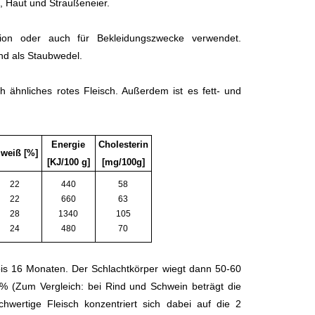
, Haut und Straußeneier.
ion oder auch für Bekleidungszwecke verwendet.
nd als Staubwedel.
ch ähnliches rotes Fleisch. Außerdem ist es fett- und
Energie
Cholesterin
iweiß [%]
[KJ/100 g]
[mg/100g]
22
440
58
22
660
63
28
1340
105
24
480
70
 bis 16 Monaten. Der Schlachtkörper wiegt dann 50-60
0% (Zum Vergleich: bei Rind und Schwein beträgt die
wertige Fleisch konzentriert sich dabei auf die 2