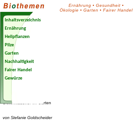
Ernährung
•
Gesundheit
•
Ökologie
•
Garten
•
Fairer Handel
Inhaltsverzeichnis
Ernährung
Heilpflanzen
Pilze
Garten
Nachhaltigkeit
Fairer Handel
Gewürze
Biothemen-
Blog
Blütenklassiker im Garten
von Stefanie Goldscheider