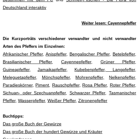
Deutschland interaktiv
Weiter lesen: Cayennepfeffer
Die Kurzporträts verschiedener verwandter und nicht verwandter
Arten des Pfeffers im Einzelnen:
Afrikanischer Pfeffer
,
Anispfeffer
,
Bengalischer Pfeffer,
Betelpfeffer
,
Brasilianischer Pfeffer
,
Cayennepfeffer
,
Grüner Pfeffer
,
Guineapfeffer
,
Jamaikapfeffer
,
Kubebenpfeffer
,
Langpfeffer
,
Meleguetapfeffer
,
Mönchspfeffer,
Mohrenpfeffer,
Nelkenpfeffer
,
Paradieskörner
,
Piment
,
Rauschpfeffer
,
Rosa Pfeffer
,
Roter Pfeffer
,
Sichuan- oder Szechuanpfeffer
,
Schwarzer Pfeffer
,
Tasmanischer
Pfeffer
,
Wasserpfeffer
,
Weißer Pfeffer
,
Zitronenpfeffer
Buchtipps:
Das große Buch der Gewürze
Das große Buch der hundert Gewürze und Kräuter