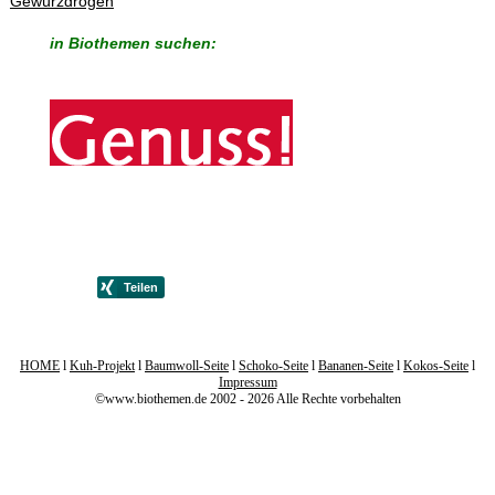
Gewürzdrogen
in Biothemen suchen:
HOME
l
Kuh-Projekt
l
Baumwoll-Seite
l
Schoko-Seite
l
Bananen-Seite
l
Kokos-Seite
l
Impressum
©www.biothemen.de 2002 - 2026 Alle Rechte vorbehalten