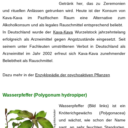
Getränk her, das zu Zeremonien
und rituellen Anlässen getrunken wird. Heute ist der Konsum von
Kava-Kava im Pazifischen Raum eine Alternative zum
Alkoholkonsum und als legales Rauschmittel entsprechend beliebt.
In Deutschland wurde der
Kava-Kava
Wurzelstock jahrzehntelang
erfolgreich als Arzneimittel gegen Angstzustände eingesetzt. Seit
seinem unter Fachleuten umstrittenen Verbot in Deutschland als
Arzneimittel im Jahr 2002 erfreut sich Kava-Kava zunehmender
Beliebtheit als Rauschmittel.
Dazu mehr in der
Enzyklopädie der psychoaktiven Pflanzen
Wasserpfeffer (Polygonum hydropiper)
Wasserpfeffer (Bild links) ist ein
Knöterichgewächs (
Polygonacea
)
und wächst, wie schon der Name
sagt, an sehr feuchten Standorten.