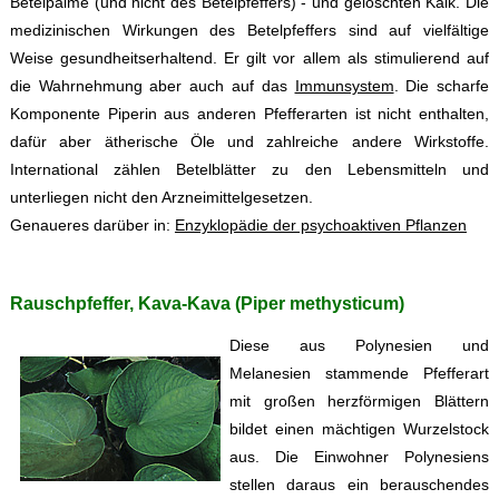
Betelpalme (und nicht des Betelpfeffers) - und gelöschten Kalk. Die
medizinischen Wirkungen des Betelpfeffers sind auf vielfältige
Weise gesundheitserhaltend. Er gilt vor allem als stimulierend auf
die Wahrnehmung aber auch auf das
Immunsystem
. Die scharfe
Komponente Piperin aus anderen Pfefferarten ist nicht enthalten,
dafür aber ätherische Öle und zahlreiche andere Wirkstoffe.
International zählen Betelblätter zu den Lebensmitteln und
unterliegen nicht den Arzneimittelgesetzen.
Genaueres darüber in:
Enzyklopädie der psychoaktiven Pflanzen
Rauschpfeffer, Kava-Kava (Piper methysticum)
Diese aus Polynesien und
Melanesien stammende Pfefferart
mit großen herzförmigen Blättern
bildet einen mächtigen Wurzelstock
aus. Die Einwohner Polynesiens
stellen daraus ein berauschendes